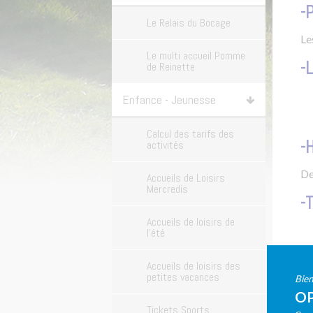
-
Le Relais du Bocage
Le
Le multi accueil Pomme
-
de Reinette
Enfance - Jeunesse
Calcul des tarifs des
-
activités
D
Accueils de Loisirs
Mercredis
-T
Accueils de loisirs de
l'été
Accueils de loisirs des
petites vacances
Bien
OP
Tickets Sports