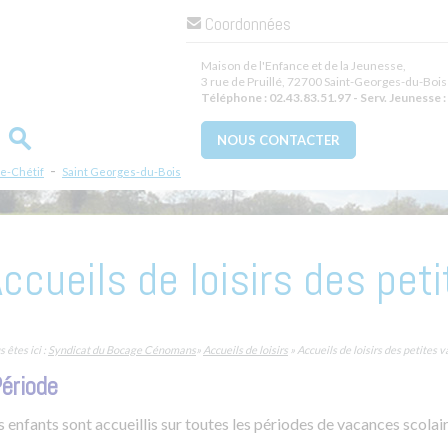
Coordonnées
Maison de l'Enfance et de la Jeunesse,
3 rue de Pruillé
,
72700
Saint-Georges-du-Bois
Téléphone :
02.43.83.51.97 - Serv. Jeunesse : 
NOUS CONTACTER
-
le-Chétif
Saint Georges-du-Bois
ccueils de loisirs des pe
 êtes ici :
Syndicat du Bocage Cénomans
»
Accueils de loisirs
» Accueils de loisirs des petites 
Période
s enfants sont accueillis sur toutes les périodes de vacances scola