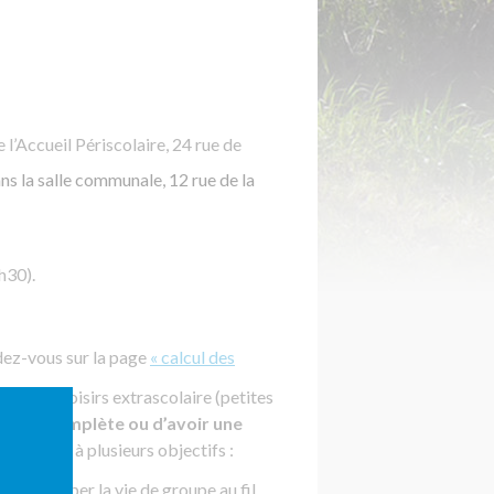
 l’Accueil Périscolaire, 24 rue de
ns la salle communale, 12 rue de la
h30).
dez-vous sur la page
« calcul des
eils de loisirs extrascolaire (petites
emaine complète ou d’avoir une
it répond à plusieurs objectifs :
et développer la vie de groupe au fil