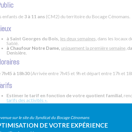
Public
s enfants de
3 à 11 ans
(CM2) du territoire du Bocage Cénomans.
Lieux
à Saint Georges du Bois,
les deux semaines,
dans les locaux de
Sablé.
à Chaufour Notre Dame,
uniquement la première semaine,
da
Denisière.
Horaires
e
7h45 à 18h30
(Arrivée entre 7h45 et 9h et départ entre 17h et 18
arifs
Estimer le tarif en fonction de votre quotient familial
, ren
tarifs des activités ».
Un forfait d’inscription est appliqué pendant l’ensemble des accu
et grandes vacances). Il sera donc possible de
s’inscrire en s
venue sur le site du Syndicat du Bocage Cénomans
journée d’absence
non facturée choisie par la famille. Ce forfa
TIMISATION DE VOTRE EXPÉRIENCE
Valoriser le vivre ensemble au sein d’un accueil collectif 