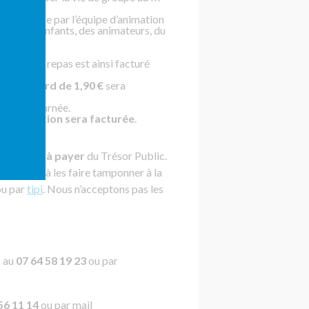
 la semaine par l’équipe d’animation
groupe d’enfants, des animateurs, du
nde
e prix du repas est ainsi facturé
é de retard de 1,90 €
sera
es à la journée.
a réservation sera facturée
.
de somme à payer
du Trésor Public.
(pensez à les faire tamponner à la
ou par
tipi
. Nous n’acceptons pas les
s au
07 64 58 19 23
ou par
56 11 14
ou par mail