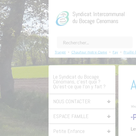
Syndicat Intercommunal
du Bocage Cenomans
-
-
-
Trangé
Chaufour-Notre-Dame
Fay
Pruillé-
Le Syndicat du Bocage
A
Cénomans, c’est quoi ?
Qu’est-ce que l’on y fait ?
NOUS CONTACTER
Vous
-
ESPACE FAMILLE
Le
Petite Enfance