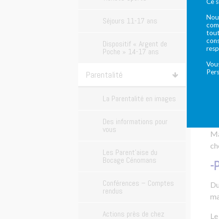
Ce s
Nous
Séjours 11-17 ans
comm
tout
cons
Dispositif « Argent de
resp
Poche » 14-17 ans
Vous
Pers
Parentalité
La Parentalité en images
Mo
Vo
Des informations pour
Vo
vous
Ma
ch
Les Parent’aise du
Bocage Cénomans
-
Conférences – Comptes
Du
rendus
ma
Actions près de chez
Le