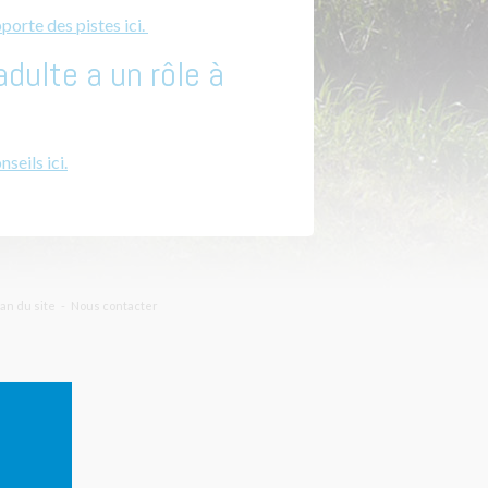
porte des pistes ici.
adulte a un rôle à
seils ici.
lan du site
Nous contacter