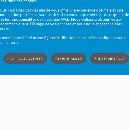
ite utilise des cookies.
 utilisons des cookies afin de vous offrir une expérience optimale et une
unication pertinente sur nos sites. Les cookies permettent de disposer de
es les fonctionnalités de navigation Web. Nous veillons à obtenir votre
entement quant à l’usage de vos données et nous nous engageons à les
ecter.
 avez la possibilité de configurer l’utilisation des cookies en cliquant sur «
onnaliser ».
✓ OK, TOUT ACCEPTER
PERSONNALISER
✗ INTERDIRE TOUT