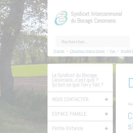
Syndicat Intercommunal
du Bocage Cenomans
-
-
-
Trangé
Chaufour-Notre-Dame
Fay
Pruillé-
Le Syndicat du Bocage
Cénomans, c’est quoi ?
Qu’est-ce que l’on y fait ?
NOUS CONTACTER
Vous
C
ESPACE FAMILLE
s
Petite Enfance