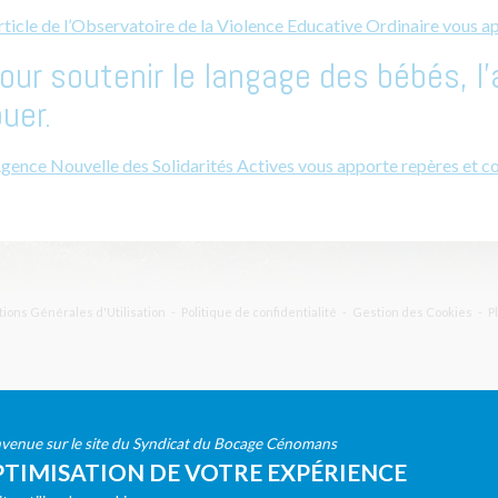
article de l’Observatoire de la Violence Educative Ordinaire vous ap
our soutenir le langage des bébés, l’
ouer.
Agence Nouvelle des Solidarités Actives vous apporte repères et con
© 2026 Syndicat du Bocage Cénomans, tous droits réservés
ions Générales d'Utilisation
Politique de confidentialité
Gestion des Cookies
P
venue sur le site du Syndicat du Bocage Cénomans
TIMISATION DE VOTRE EXPÉRIENCE