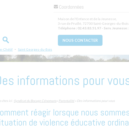
Coordonnées
Maison de l'Enfance et de la Jeunesse,
3 rue de Pruillé
,
72700
Saint-Georges-du-Bois
Téléphone :
02.43.83.51.97 - Serv. Jeunesse : 
NOUS CONTACTER
-
le-Chétif
Saint Georges-du-Bois
Des informations pour vou
 êtes ici :
Syndicat du Bocage Cénomans
»
Parentalité
» Des informations pour vous
omment réagir lorsque nous sommes
ituation de violence éducative ordina