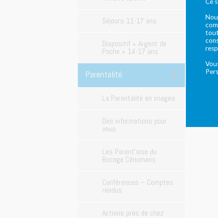
Ce s
Nous
Séjours 11-17 ans
comm
tout
cons
Dispositif « Argent de
resp
Poche » 14-17 ans
Vous
Pers
Parentalité
La Parentalité en images
Des informations pour
vous
Les Parent’aise du
Bocage Cénomans
Conférences – Comptes
rendus
Actions près de chez