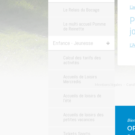
L’
Le Relais du Bocage
P
Le multi accueil Pomme
j
de Reinette
Enfance - Jeunesse
L’
Calcul des tarifs des
activités
Accueils de Loisirs
Mercredis
Mentions légales
Condt
Accueils de loisirs de
l'été
Accueils de loisirs des
petites vacances
Bien
OP
Tickets Sports