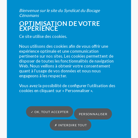
décrites. Ces conditions d’utilisation sont
Bienvenue sur le site du Syndicat du Bocage
susceptibles d’être modifiées ou complétées à tout
Cénomans
moment, les utilisateurs du site
https://syndicat-
OPTIMISATION DE VOTRE
bocage-cenomans.fr
sont donc invités à les consulter
EXPÉRIENCE
de manière régulière.
Ce site utilise des cookies.
Nous utilisons des cookies afin de vous offrir une
Ce site est normalement accessible à tout moment
expérience optimale et une communication
aux utilisateurs. Une interruption pour raison de
pertinente sur nos sites. Les cookies permettent de
disposer de toutes les fonctionnalités de navigation
maintenance technique peut être toutefois décidée
Web. Nous veillons à obtenir votre consentement
par
https://syndicat-bocage-cenomans.fr
, qui
quant à l’usage de vos données et nous nous
engageons à les respecter.
s’efforcera alors de communiquer préalablement aux
utilisateurs les dates et heures de l’intervention.
Vous avez la possibilité de configurer l’utilisation des
cookies en cliquant sur « Personnaliser ».
Le site
https://syndicat-bocage-cenomans.fr
est mis
à jour régulièrement par le Syndicat du Bocage
Cénomans. De la même façon, les mentions légales
✓ OK, TOUT ACCEPTER
PERSONNALISER
peuvent être modifiées à tout moment : elles
s’imposent néanmoins à l’utilisateur qui est invité à s’y
✗ INTERDIRE TOUT
référer le plus souvent possible afin d’en prendre