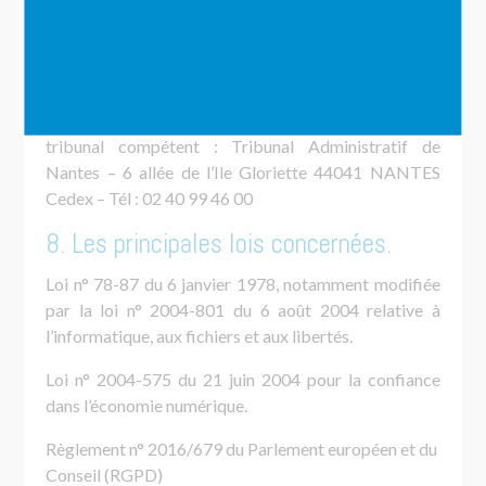
juridiction.
Tout litige en relation avec l’utilisation du site
https://syndicat-bocage-cenomans.fr
est soumis au
droit français. Il est fait attribution de juridiction au
tribunal compétent : Tribunal Administratif de
Nantes – 6 allée de l’Ile Gloriette 44041 NANTES
Cedex – Tél : 02 40 99 46 00
8. Les principales lois concernées.
Loi n° 78-87 du 6 janvier 1978, notamment modifiée
par la loi n° 2004-801 du 6 août 2004 relative à
l’informatique, aux fichiers et aux libertés.
Loi n° 2004-575 du 21 juin 2004 pour la confiance
dans l’économie numérique.
Règlement n° 2016/679 du Parlement européen et du
Conseil (RGPD)