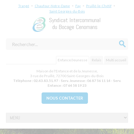
-
-
-
-
Trangé
Chaufour-Notre-Dame
Fay
Pruillé-le-Chétif
Saint Georges-du-Bois
Syndicat Intercommunal
du Bocage Cenomans
Enfance/Jeunesse
Relais
Multi accueil
Maison de l'Enfance et de la Jeunesse,
3 rue de Pruillé
,
72700
Saint-Georges-du-Bois
Téléphone :
02.43.83.51.97 - Serv. Jeunesse : 06 87 56 11 14 - Serv.
Enfance : 07 64 58 19 23
NOUS CONTACTER