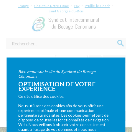
-
-
-
-
Trangé
Chaufour-Notre-Dame
Fay
Pruillé-le-Chétif
Saint Georges-du-Bois
Syndicat Intercommunal
du Bocage Cenomans
Enfance/Jeunesse
Relais
Multi accueil
Maison de l'Enfance et de la Jeunesse,
Bienvenue sur le site du Syndicat du Bocage
3 rue de Pruillé
,
72700
Saint-Georges-du-Bois
Cénomans
Téléphone :
02.43.83.51.97 - Serv. Jeunesse : 06 87 56 11 14 - Serv.
OPTIMISATION DE VOTRE
Enfance : 07 64 58 19 23
EXPÉRIENCE
Ce site utilise des cookies.
NOUS CONTACTER
Nous utilisons des cookies afin de vous offrir une
expérience optimale et une communication
pertinente sur nos sites. Les cookies permettent de
disposer de toutes les fonctionnalités de navigation
Web. Nous veillons à obtenir votre consentement
quant à l’usage de vos données et nous nous