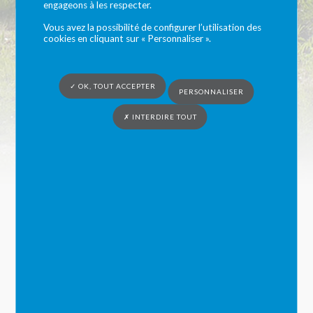
engageons à les respecter.
Les spectacles « en
Vous avez la possibilité de configurer l’utilisation des
cookies en cliquant sur « Personnaliser ».
famille » : Réseau
✓ OK, TOUT ACCEPTER
jeune public de la
PERSONNALISER
✗ INTERDIRE TOUT
Sarthe
Vous êtes ici :
Syndicat du Bocage Cénomans
»
Parentalité
»
Actions près de
chez nous
» Les spectacles « en famille » : Réseau jeune public de la Sarthe
Vous souhaitez partager des spectacles en famille.
Le Réseau jeune public de la Sarthe
vous réserve des
séances avec vos tout petits et/ou vos plus grands.
Bons spectacles !