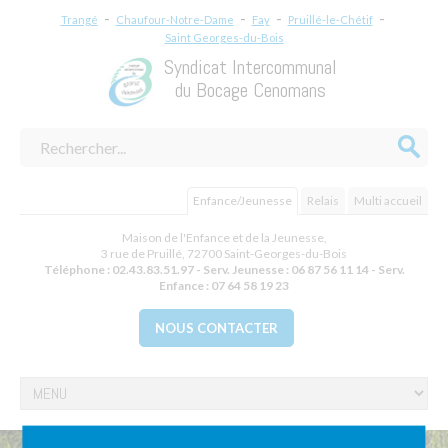
-
-
-
-
Trangé
Chaufour-Notre-Dame
Fay
Pruillé-le-Chétif
Saint Georges-du-Bois
Syndicat Intercommunal
du Bocage Cenomans
Enfance/Jeunesse
Relais
Multi accueil
Maison de l'Enfance et de la Jeunesse,
3 rue de Pruillé
,
72700
Saint-Georges-du-Bois
Téléphone :
02.43.83.51.97 - Serv. Jeunesse : 06 87 56 11 14 - Serv.
Enfance : 07 64 58 19 23
NOUS CONTACTER