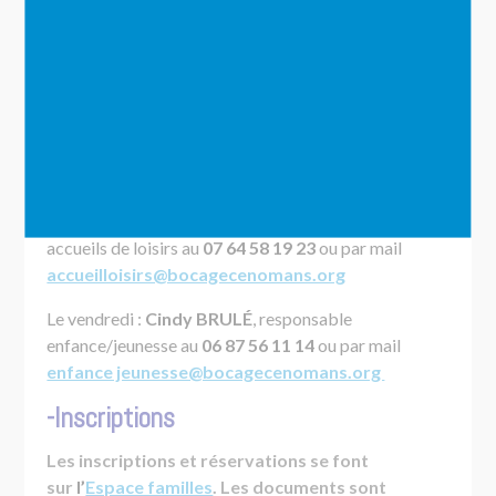
période, un
avis de somme à payer
du Trésor
Public. Vous pouvez effectuer votre règlement par
chèque, chèques vacances (pensez à les faire
tamponner à la Maison de l’Enfance et de la
Jeunesse), bon temps libre (CAF, MSA) ou par
tipi
.
Nous n’acceptons pas les chèques CESU.
-Plus d’informations
Du lundi au jeudi :
Maxime LOISON,
directeur des
accueils de loisirs au
07 64 58 19 23
ou par mail
accueilloisirs@bocagecenomans.org
Le vendredi :
Cindy BRULÉ
, responsable
enfance/jeunesse au
06 87 56 11 14
ou par mail
enfance jeunesse@bocagecenomans.org
-Inscriptions
Les inscriptions et réservations se font
sur
l’
Espace familles
. Les documents sont