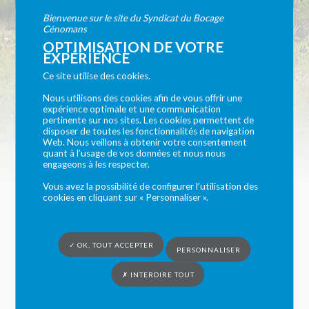
Bienvenue sur le site du Syndicat du Bocage
Accueil de Loisirs
Cénomans
OPTIMISATION DE VOTRE
EXPÉRIENCE
Mercredis
Ce site utilise des cookies.
Nous utilisons des cookies afin de vous offrir une
expérience optimale et une communication
Vous êtes ici :
Syndicat du Bocage Cénomans
»
Accueils de loisirs
» Accueil
pertinente sur nos sites. Les cookies permettent de
de Loisirs Mercredis
disposer de toutes les fonctionnalités de navigation
Web. Nous veillons à obtenir votre consentement
L’Accueil de Loisirs organisé par le SIVOM ouvre le
quant à l’usage de vos données et nous nous
engageons à les respecter.
mercredi à la journée, sur une amplitude horaire allant
de 7h45 à 18h30.
Vous avez la possibilité de configurer l’utilisation des
cookies en cliquant sur « Personnaliser ».
-Période
Les enfants sont accueillis tous les mercredis en
✓ OK, TOUT ACCEPTER
PERSONNALISER
période scolaire.
✗ INTERDIRE TOUT
-Public