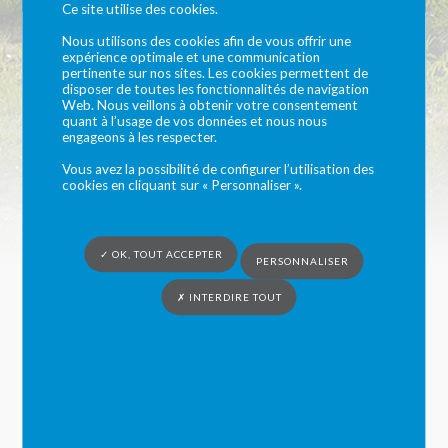
Ce site utilise des cookies.
Pour les
Nous utilisons des cookies afin de vous offrir une
expérience optimale et une communication
pertinente sur nos sites. Les cookies permettent de
assistant(e)s
disposer de toutes les fonctionnalités de navigation
Web. Nous veillons à obtenir votre consentement
quant à l’usage de vos données et nous nous
maternel(le)s
engageons à les respecter.
Vous avez la possibilité de configurer l’utilisation des
cookies en cliquant sur « Personnaliser ».
Vous êtes ici :
Syndicat du Bocage Cénomans
»
Le Relais du Bocage
» Pour
les assistant(e)s maternel(le)s
✓ OK, TOUT ACCEPTER
PERSONNALISER
La lettre du Relais : cliquez ici
✗ INTERDIRE TOUT
LES ATELIERS JEUX ET RENCONTRES
: