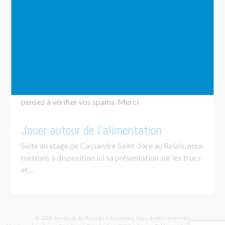
TÉLÉCHARGER L’AUTORISATION DE
PARTICIPATION AUX ATELIERS (16 KO)
Les
Modèles bateaux
des Jeux et Rencontres
Nous vous envoyons des messages groupés, aussi
pensez à vérifier vos spams. Merci
Jouer autour de l’alimentation
Suite au stage de Cassandre Saint-Jore au Relais, nous
mettons à disposition ici sa présentation sur les trucs
et…
© 2026 Syndicat du Bocage Cénomans, tous droits réservés