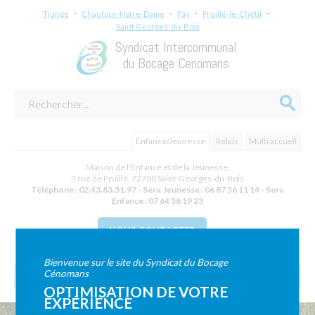
-
-
-
-
Trangé
Chaufour-Notre-Dame
Fay
Pruillé-le-Chétif
Saint Georges-du-Bois
Syndicat Intercommunal
du Bocage Cenomans
Enfance/Jeunesse
Relais
Multi accueil
Maison de l'Enfance et de la Jeunesse,
3 rue de Pruillé
,
72700
Saint-Georges-du-Bois
Téléphone :
02.43.83.51.97 - Serv. Jeunesse : 06 87 56 11 14 - Serv.
Enfance : 07 64 58 19 23
NOUS CONTACTER
Bienvenue sur le site du Syndicat du Bocage
Cénomans
OPTIMISATION DE VOTRE
EXPÉRIENCE