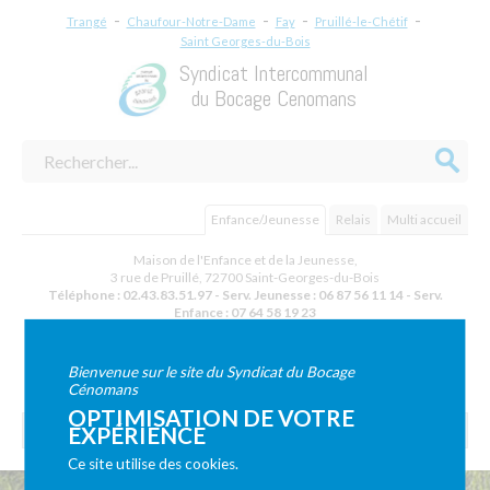
-
-
-
-
Trangé
Chaufour-Notre-Dame
Fay
Pruillé-le-Chétif
Saint Georges-du-Bois
Syndicat Intercommunal
du Bocage Cenomans
Enfance/Jeunesse
Relais
Multi accueil
Maison de l'Enfance et de la Jeunesse,
3 rue de Pruillé
,
72700
Saint-Georges-du-Bois
Téléphone :
02.43.83.51.97 - Serv. Jeunesse : 06 87 56 11 14 - Serv.
Enfance : 07 64 58 19 23
NOUS CONTACTER
Bienvenue sur le site du Syndicat du Bocage
Cénomans
OPTIMISATION DE VOTRE
EXPÉRIENCE
Ce site utilise des cookies.