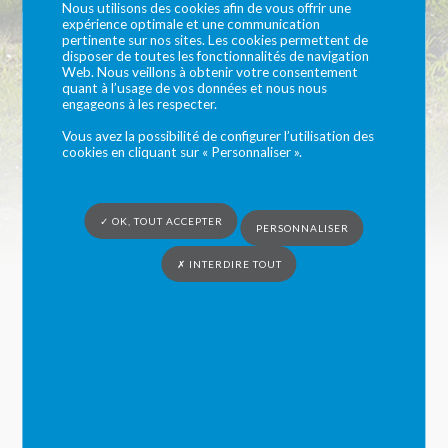
Nous utilisons des cookies afin de vous offrir une
expérience optimale et une communication
Devenir parent
pertinente sur nos sites. Les cookies permettent de
disposer de toutes les fonctionnalités de navigation
Web. Nous veillons à obtenir votre consentement
employeur d’un(e)
quant à l’usage de vos données et nous nous
engageons à les respecter.
assistant(e)
Vous avez la possibilité de configurer l’utilisation des
cookies en cliquant sur « Personnaliser ».
maternel(le)
✓ OK, TOUT ACCEPTER
PERSONNALISER
✗ INTERDIRE TOUT
Vous êtes ici :
Syndicat du Bocage Cénomans
»
Le Relais du Bocage
»
Devenir parent employeur d’un(e) assistant(e) maternel(le)
Le guide ci dessous a été élaboré par le réseau des «
Relais Petite Enfance » (RPE) de la Sarthe :
Documents à télécharger :
Guide aux parents : Première rencontre avec