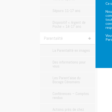
Ce s
Séjours 11-17 ans
Nous
comm
tout
Dispositif « Argent de
cons
Poche » 14-17 ans
resp
Vous
Parentalité
Pers
La Parentalité en images
Des informations pour
vous
Les Parent’aise du
Bocage Cénomans
Conférences – Comptes
rendus
Actions près de chez