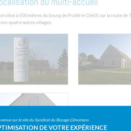
ocalisation du multi-accueil
 est situé à 500 mètres du bourg de Pruillé le Chétif, sur la route d
 nos quatre autres villages.
venue sur le site du Syndicat du Bocage Cénomans
TIMISATION DE VOTRE EXPÉRIENCE