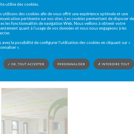
ite utilise des cookies.
 utilisons des cookies afin de vous offrir une expérience optimale et une
unication pertinente sur nos sites. Les cookies permettent de disposer de
es les fonctionnalités de navigation Web. Nous veillons à obtenir votre
entement quant à l’usage de vos données et nous nous engageons à les
ecter.
 avez la possibilité de configurer l’utilisation des cookies en cliquant sur «
onnaliser ».
✓ OK, TOUT ACCEPTER
PERSONNALISER
✗ INTERDIRE TOUT