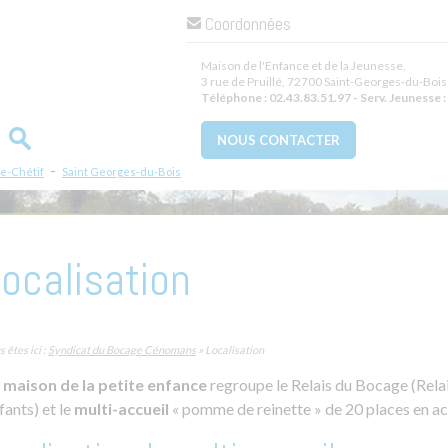
Coordonnées
Maison de l'Enfance et de la Jeunesse,
3 rue de Pruillé
,
72700
Saint-Georges-du-Bois
Téléphone :
02.43.83.51.97 - Serv. Jeunesse : 
NOUS CONTACTER
-
le-Chétif
Saint Georges-du-Bois
ocalisation
 êtes ici :
Syndicat du Bocage Cénomans
» Localisation
 maison de la petite enfance
regroupe le Relais du Bocage (Rela
fants) et le
multi-accueil
« pomme de reinette » de 20 places en acc