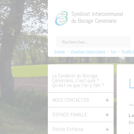
Syndicat Intercommunal
du Bocage Cenomans
-
-
-
Trangé
Chaufour-Notre-Dame
Fay
Pruillé-
Le Syndicat du Bocage
L
Cénomans, c’est quoi ?
Qu’est-ce que l’on y fait ?
NOUS CONTACTER
Vous
ESPACE FAMILLE
La
En
Petite Enfance