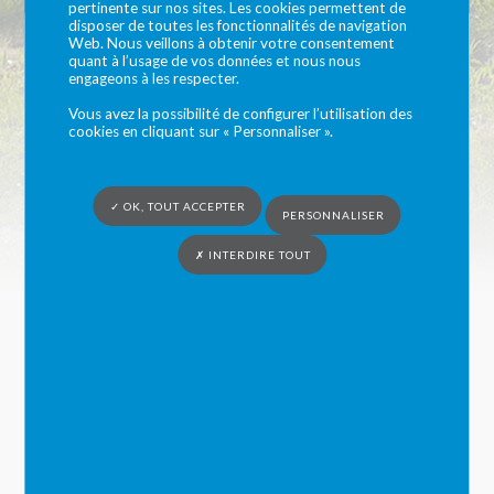
pertinente sur nos sites. Les cookies permettent de
disposer de toutes les fonctionnalités de navigation
Séjours 11-17 ans
Web. Nous veillons à obtenir votre consentement
quant à l’usage de vos données et nous nous
engageons à les respecter.
Vous avez la possibilité de configurer l’utilisation des
cookies en cliquant sur « Personnaliser ».
Vous êtes ici :
Syndicat du Bocage Cénomans
» Séjours 11-17 ans
Séjour préados
✓ OK, TOUT ACCEPTER
PERSONNALISER
Le séjour préados se déroule au mois de juillet au
✗ INTERDIRE TOUT
bord de la mer. L’hébergement se fait en tente. Des
activités nautiques, des sorties découvertes, et des
veillées et jeux… seront prévus. Le transport se fait en
train. L’attestation d’aisance aquatique est
obligatoire.
Les inscriptions, réservées aux habitants du territoire,
se font sur l’espace familles. Les tarifs sont calculés
selon le quotient familial. Un chèque d’acompte du