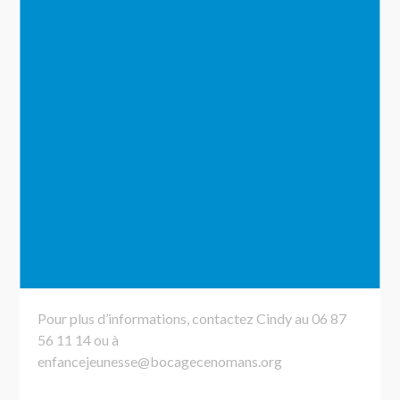
tiers du coût du séjour à l’ordre du trésor public sera à
déposer ou à envoyer à la Maison de l’Enfance et de la
Jeunesse (3, Rue de Pruillé, 72700 St Georges du
Bois).
Séjour ados
Toutes les modalités du séjour sont décidées et
organisées par les jeunes eux-mêmes : dates,
destination, activités sur place, etc. accompagnés
par Cindy, responsable jeunesse. Des réunions sont
prévues la semaine et des actions d’autofinancement
certains week-ends.
Pour plus d’informations, contactez Cindy au 06 87
56 11 14 ou à
enfancejeunesse@bocagecenomans.org