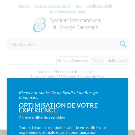
-
-
-
-
Trangé
Chaufour-Notre-Dame
Fay
Pruillé-le-Chétif
Saint Georges-du-Bois
Syndicat Intercommunal
du Bocage Cenomans
Enfance/Jeunesse
Relais
Multi accueil
Maison de l'Enfance et de la Jeunesse,
3 rue de Pruillé
,
72700
Saint-Georges-du-Bois
Téléphone :
02.43.83.51.97 - Serv. Jeunesse : 06 87 56 11 14 - Serv.
Enfance : 07 64 58 19 23
Bienvenue sur le site du Syndicat du Bocage
Cénomans
NOUS CONTACTER
OPTIMISATION DE VOTRE
EXPÉRIENCE
Ce site utilise des cookies.
Nous utilisons des cookies afin de vous offrir une
expérience optimale et une communication